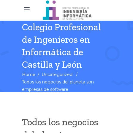
Colegio Profesional
de Ingenieros en
Informática de
Castilla y León
Home
/
Uncategorized
/
Todos los negocios del planeta son
empresas de software
Todos los negocios