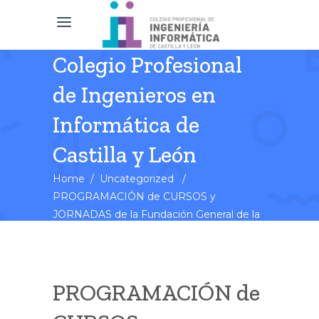
Colegio Profesional
de Ingenieros en
Informática de
Castilla y León
Home
/
Uncategorized
/
PROGRAMACIÓN de CURSOS y
JORNADAS de la Fundación General de la
Universidad de Valladolid,
PROGRAMACIÓN de