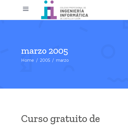
marzo 2005
Home
/
2005
/
marzo
Curso gratuito de