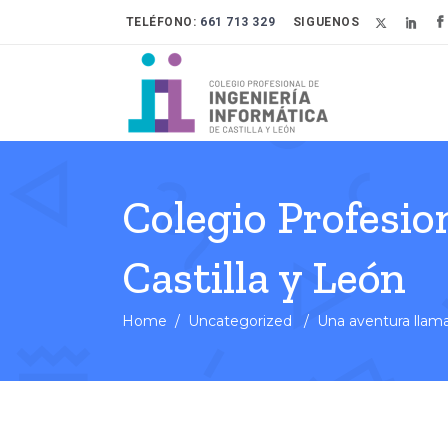
TELÉFONO:
661 713 329
SIGUENOS
Colegio Profesio
Castilla y León
Home
/
Uncategorized
/
Una aventura lla