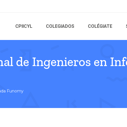
CPIICYL
COLEGIADOS
COLÉGIATE
nal de Ingenieros en In
mada Funomy