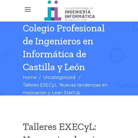
Colegio Profesional
de Ingenieros en
Informática de
Castilla y León
Home
/
Uncategorized
/
Talleres EXECyL: Nuevas tendencias en
motivación y Lean StartUp
Talleres EXECyL: