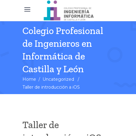
Colegio Profesional
de Ingenieros en
Informática de
Castilla y León
Home
/
Uncategorized
/
Taller de introducción a iOS
Taller de