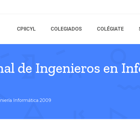
CPIICYL
COLEGIADOS
COLÉGIATE
nal de Ingenieros en In
niería Informática 2009