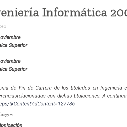
eniería Informática 20
zed
 noviembre
nica Superior
 noviembre
nica Superior
nia de Fin de Carrera de los titulados en Ingeniería e
renciasrelacionadas con dichas titulaciones. A continu
eps/tkContent?idContent=127786
juegos
lonización