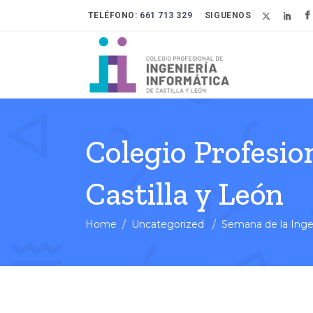
TELÉFONO:
661 713 329
SIGUENOS
Colegio Profesio
Castilla y León
Home
/
Uncategorized
/
Semana de la Inge