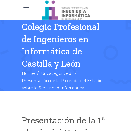
Colegio Profesional
de Ingenieros en
Informática de
Castilla y León
Home
/
Uncategorized
/
Presentación de la 1ª oleada del Estudio
sobre la Seguridad Informática
Presentación de la 1ª