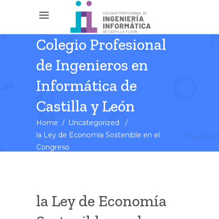
Colegio Profesional
de Ingenieros en
Informática de
Castilla y León
Home
/
Uncategorized
/
la Ley de Economía Sostenible en el
Congreso
la Ley de Economía