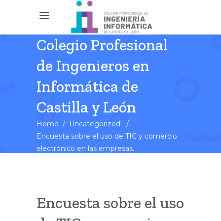
Colegio Profesional
de Ingenieros en
Informática de
Castilla y León
Home
/
Uncategorized
/
Encuesta sobre el uso de TIC y comercio
electrónico en las empresas.
Encuesta sobre el uso