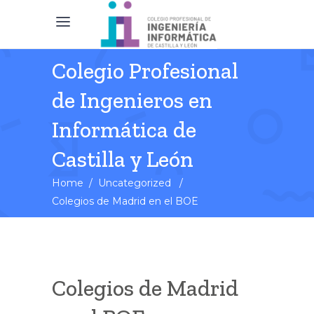
Colegio Profesional
de Ingenieros en
Informática de
Castilla y León
Home
/
Uncategorized
/
Colegios de Madrid en el BOE
Colegios de Madrid