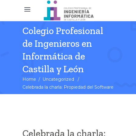
Colegio Profesional
de Ingenieros en
Informática de
Castilla y León
Home
/
Uncategorized
/
Celebrada la charla: Propiedad del Software
Celebrada la charla: