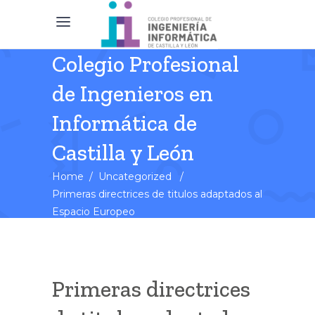
Colegio Profesional
de Ingenieros en
Informática de
Castilla y León
Home
/
Uncategorized
/
Primeras directrices de titulos adaptados al
Espacio Europeo
Primeras directrices