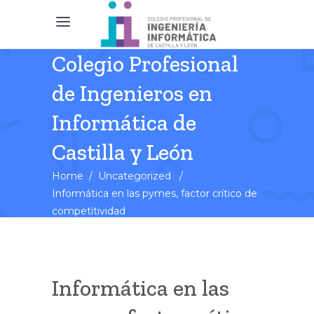
Colegio Profesional
de Ingenieros en
Informática de
Castilla y León
Home
/
Uncategorized
/
Informática en las pymes, factor crítico de
competitividad
Informática en las