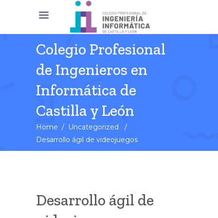
Colegio Profesional
de Ingenieros en
Informática de
Castilla y León
Home
/
Uncategorized
/
Desarrollo ágil de videojuegos
Desarrollo ágil de