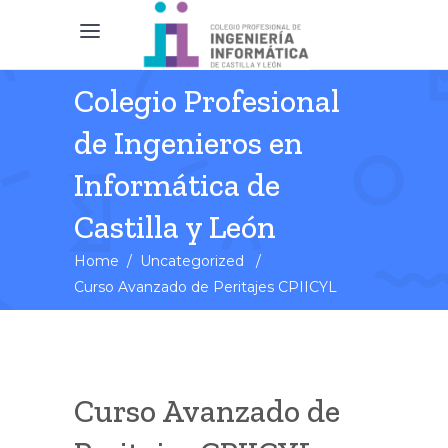
Colegio Profesional
de Ingenieros en
Informática de
Castilla y León
Home
/
Uncategorized
/
Curso Avanzado de Peritajes CPIICYL
Curso Avanzado de